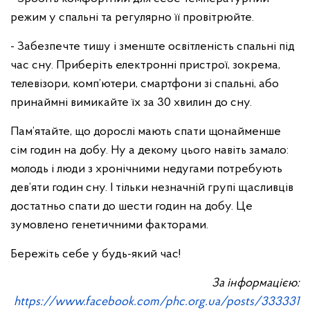
режим у спальні та регулярно її провітрюйте.
- Забезпечте тишу і зменште освітленість спальні під
час сну. Приберіть електронні пристрої, зокрема,
телевізори, комп’ютери, смартфони зі спальні, або
принаймні вимикайте їх за 30 хвилин до сну.
Пам’ятайте, що дорослі мають спати щонайменше
сім годин на добу. Ну а декому цього навіть замало:
молодь і люди з хронічними недугами потребують
дев’яти годин сну. І тільки незначній групі щасливців
достатньо спати до шести годин на добу. Це
зумовлено генетичними факторами.
Бережіть себе у будь-який час!
За інформацією:
https://www.facebook.com/phc.org.ua/posts/333331