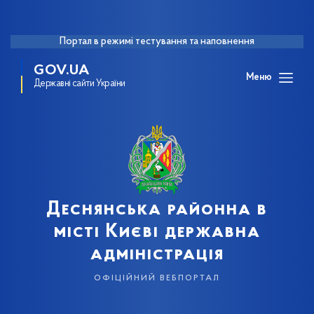
Портал в режимі тестування та наповнення
GOV.UA
Меню
Державні сайти України
Деснянська районна в
місті Києві державна
адміністрація
офіційний вебпортал