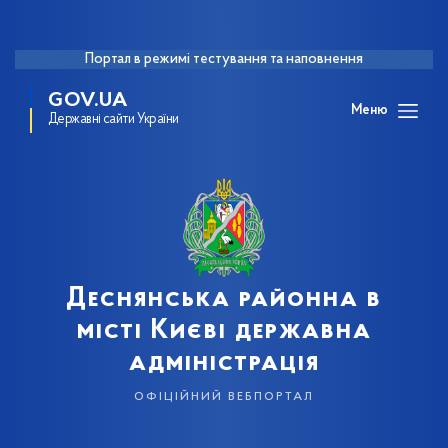
Портал в режимі тестування та наповнення
GOV.UA
Меню
Державні сайти України
Деснянська районна в
місті Києві державна
адміністрація
офіційний вебпортал