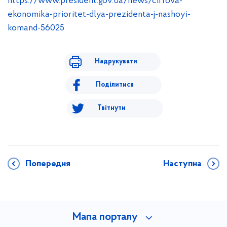
https://www.president.gov.ua/news/cifrova-
ekonomika-prioritet-dlya-prezidenta-j-nashoyi-
komand-56025
Надрукувати
Поділитися
Твітнути
Попередня
Наступна
Мапа порталу