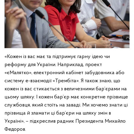
«Кожен із вас має та підтримує гарну ідею чи
реформу для України. Наприклад, проект
«єМалятко», електронний кабінет забудовника або
систему е-взаємодії «Трембіта». Я також знаю, що
кожен із вас стикається з величезними бар’єрами на
цьому шляху. І кожен бар’єр має конкретне прізвище
службовця, який стоїть на заваді. Ми хочемо знати ці
прізвища й зламати ці бар’єри на шляху змін в
Україні», – підкреслив радник Президента Михайло
Федоров.