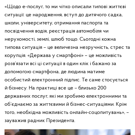
«Щодо е-послуг, то ми чітко описали типові життєві
ситуації: це народження, вступ до дитячого садка,
школи, університету, отримання паспорта та
посвідчення водія, реєстрація автомобіля чи
нерухомості, землі, шлюб тощо. Сьогодні кожна
типова ситуація – це величезна незручність, стрес та
корупція. «Держава у смартфоні» – це можливість
розв’язати всі ці ситуації в один клік і бажано за
допомогою смартфона, де людина матиме
особистий електронний підпис. Те саме стосується
й бізнесу. На практиці все це – близько 200
державних послуг, які ми зробимо електронними та
об’єднаємо за життєвими й бізнес-ситуаціями. Крім
того, необхідна можливість онлайн-соцопитувань», –
зауважив радник Президента.