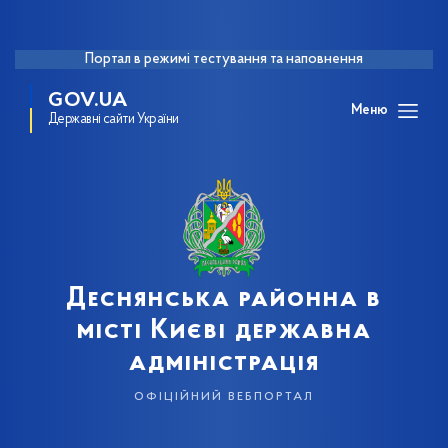
Портал в режимі тестування та наповнення
GOV.UA
Меню
Державні сайти України
Деснянська районна в
місті Києві державна
адміністрація
офіційний вебпортал