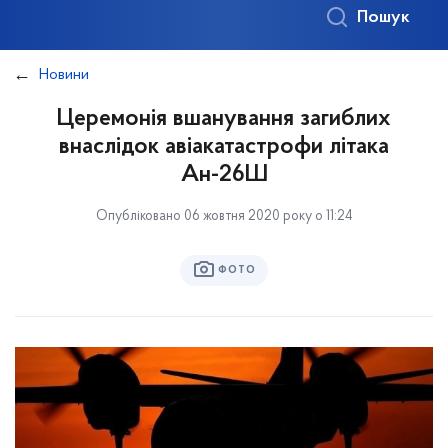
Пошук
Новини
Церемонія вшанування загиблих
внаслідок авіакатастрофи літака
Ан-26Ш
Опубліковано 06 жовтня 2020 року о 11:24
ФОТО