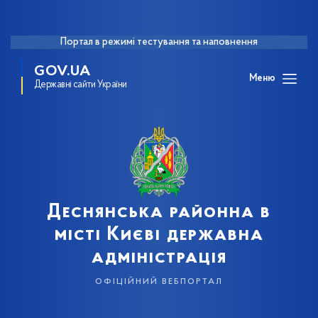
Портал в режимі тестування та наповнення
GOV.UA
Меню
Державні сайти України
Деснянська районна в
місті Києві державна
адміністрація
офіційний вебпортал