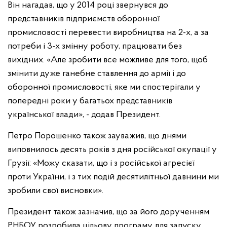
Він нагадав, що у 2014 році звернувся до
представників підприємств оборонної
промисловості перевести виробництва на 2-х, а за
потреби і 3-х змінну роботу, працювати без
вихідних. «Але зробити все можливе для того, щоб
змінити дуже ганебне ставлення до армії і до
оборонної промисловості, яке ми спостерігали у
попередні роки у багатьох представників
української влади», - додав Президент.
Петро Порошенко також зауважив, що днями
виповнилось десять років з дня російської окупації у
Грузії: «Можу сказати, що і з російської агресієї
проти України, і з тих подій десятилітньої давнини ми
зробили свої висновки».
Президент також зазначив, що за його дорученням
РНБОУ розробила цільову програму для запуску