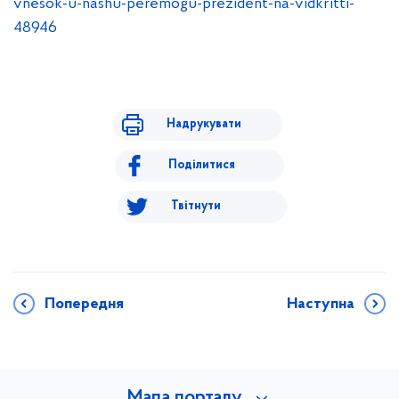
vnesok-u-nashu-peremogu-prezident-na-vidkritti-
48946
Надрукувати
Поділитися
Твітнути
Попередня
Наступна
Мапа порталу