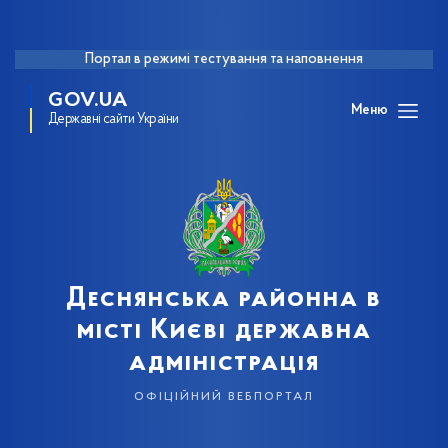
Портал в режимі тестування та наповнення
GOV.UA
Меню
Державні сайти України
Деснянська районна в
місті Києві державна
адміністрація
офіційний вебпортал