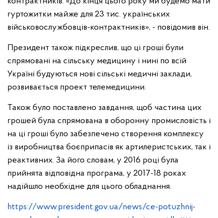
контрактників. «До кінця цього року ми будемо мати
гуртожитки майже для 23 тис. українських
військовослужбовців-контрактників», - повідомив він.
Президент також підкреслив, що ці гроші були
спрямовані на сільську медицину і нині по всій
Україні будуються нові сільські медичні заклади,
розвивається проект телемедицини.
Також було поставлено завдання, щоб частина цих
грошей була спрямована в оборонну промисловість і
на ці гроші було забезпечено створення комплексу
із виробництва боєприпасів як артилеристських, так і
реактивних. За його словам, у 2016 році була
прийнята відповідна програма, у 2017-18 роках
надійшло необхідне для цього обладнання.
https://www.president.gov.ua/news/ce-potuzhnij-