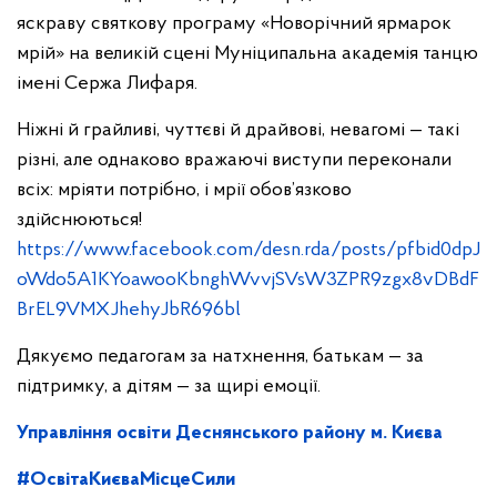
яскраву святкову програму «Новорічний ярмарок
мрій» на великій сцені Муніципальна академія танцю
імені Сержа Лифаря.
Ніжні й грайливі, чуттєві й драйвові, невагомі — такі
різні, але однаково вражаючі виступи переконали
всіх: мріяти потрібно, і мрії обов’язково
здійснюються!
https://www.facebook.com/desn.rda/posts/pfbid0dpJ
oWdo5A1KYoawooKbnghWvvjSVsW3ZPR9zgx8vDBdF
BrEL9VMXJhehyJbR696bl
Дякуємо педагогам за натхнення, батькам — за
підтримку, а дітям — за щирі емоції.
Управління освіти Деснянського району м. Києва
#ОсвітаКиєваМісцеСили