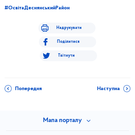
#ОсвітаДеснянськийРайон
Надрукувати
Поділитися
Твітнути
Попередня
Наступна
Мапа порталу