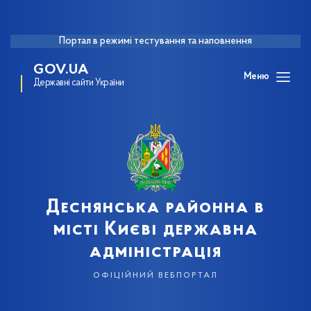
Портал в режимі тестування та наповнення
GOV.UA
Меню
Державні сайти України
Деснянська районна в
місті Києві державна
адміністрація
офіційний вебпортал