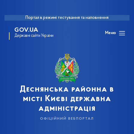
Портал в режимі тестування та наповнення
GOV.UA
Меню
Державні сайти України
Деснянська районна в
місті Києві державна
адміністрація
офіційний вебпортал