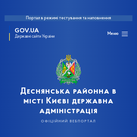
Портал в режимі тестування та наповнення
GOV.UA
Меню
Державні сайти України
Деснянська районна в
місті Києві державна
адміністрація
офіційний вебпортал