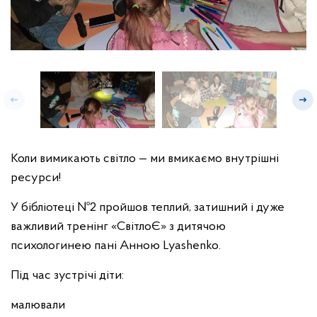
Коли вимикають світло — ми вмикаємо внутрішні
ресурси!
У бібліотеці №2 пройшов теплий, затишний і дуже
важливий тренінг «СвітлоЄ» з дитячою
психологинею пані Анною Lyashenko.
Під час зустрічі діти:
малювали