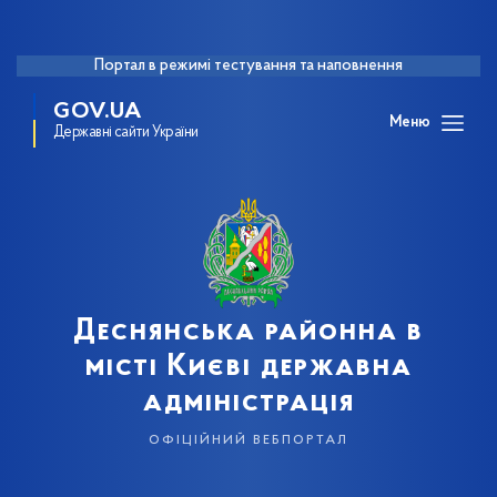
Портал в режимі тестування та наповнення
GOV.UA
Меню
Державні сайти України
Деснянська районна в
місті Києві державна
адміністрація
офіційний вебпортал