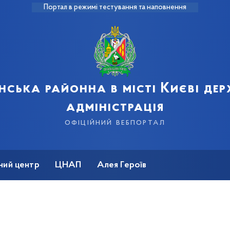
Портал в режимі тестування та наповнення
нська районна в місті Києві де
адміністрація
офіційний вебпортал
ний центр
ЦНАП
Алея Героїв