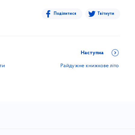
Поділитися
Твітнути
Наступна
ти
Райдужне книжкове літо