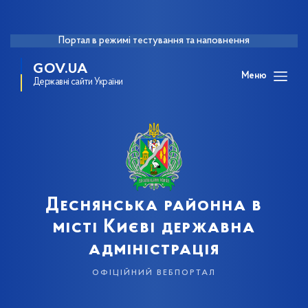
Портал в режимі тестування та наповнення
GOV.UA
Меню
Державні сайти України
Деснянська районна в
місті Києві державна
адміністрація
офіційний вебпортал