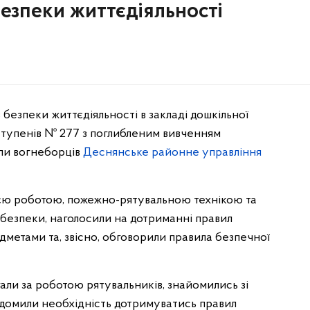
безпеки життєдіяльності
безпеки життєдіяльності в закладі дошкільної
II ступенів № 277 з поглибленим вивченням
упи вогнеборців
Деснянське районне управління
оєю роботою, пожежно-рятувальною технікою та
безпеки, наголосили на дотриманні правил
дметами та, звісно, обговорили правила безпечної
гали за роботою рятувальників, знайомились зі
відомили необхідність дотримуватись правил