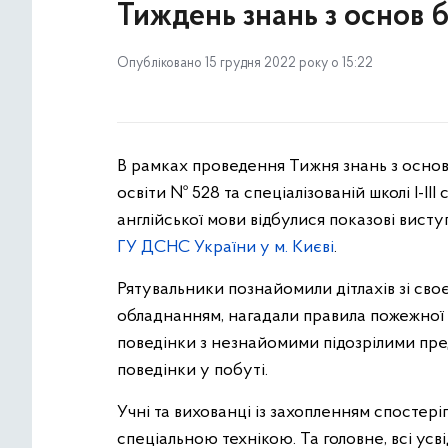
Тиждень знань з основ 
Опубліковано 15 грудня 2022 року о 15:22
В рамках проведення Тижня знань з основ 
освіти № 528 та спеціалізованій школі I-I
англійської мови відбулися показові вист
ГУ ДСНС України у м. Києві
.
Рятувальники познайомили дітлахів зі св
обладнанням, нагадали правила пожежної 
поведінки з незнайомими підозрілими пре
поведінки у побуті.
Учні та вихованці із захопленням спостері
спеціальною технікою. Та головне, всі ус