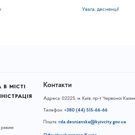
у
Увага, деснянці!
Контакти
в місті
ністрація
Адреса:
02225, м. Київ, пр-т Червоної Калин
Телефон:
+380 (44) 515-66-66
Пошта:
rda.desnianska@kyivcity.gov.ua
 режимі