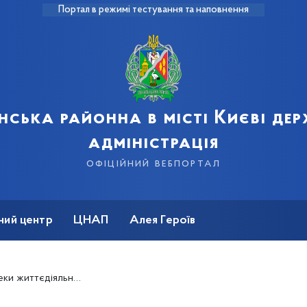
Портал в режимі тестування та наповнення
нська районна в місті Києві де
адміністрація
офіційний вебпортал
ний центр
ЦНАП
Алея Героїв
 життєдіяльності