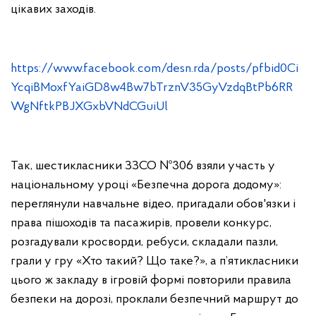
цікавих заходів.
https://www.facebook.com/desn.rda/posts/pfbid0Ci
YcqiBMoxfYaiGD8w4Bw7bTrznV35GyVzdqBtPb6RR
WgNftkPBJXGxbVNdCGuiUl
Так, шестикласники ЗЗСО №306 взяли участь у
національному уроці «Безпечна дорога додому»:
переглянули навчальне відео, пригадали обов'язки і
права пішоходів та пасажирів, провели конкурс,
розгадували кросворди, ребуси, складали пазли,
грали у гру «Хто такий? Що таке?», а п’ятикласники
цього ж закладу в ігровій формі повторили правила
безпеки на дорозі, проклали безпечний маршрут до