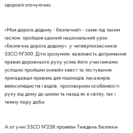
здоров’я оточуючих.
«Моя дорога додому - безпечна!» - саме під таким
гаслом пройшов єдиний національний урок
«Безпечна дорога додому» у четвертокласників
ЗЗСО №300. Діти зрозуміли важливість дотримання
правил дорожнього руху усіма його учасниками:
успішно пройшли онлайн-квест та тестування,
пригадавши правила для пішоходів, пасажирів,
велосипедистів і водіїв, проговорили особливості
руху від дому до школи та назад як в світлу, так і
темну пору доби.
А от учні ЗЗСО №238 провели Тиждень безпеки