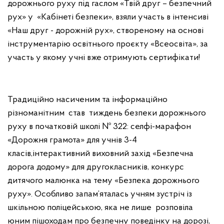
дорожнього руху під гаслом «Твій друг – безпечний
рух» у «Кабінеті безпеки», взяли участь в інтенсиві
«Наш друг - дорожній рух», створеному на основі
інструментарію освітнього проєкту «Всеосвіта», за
участь у якому учні вже отримують сертифікати!
Традиційно насиченим та інформаційно
різноманітним став тиждень безпеки дорожнього
руху в початковій школі № 322: селфі-марафон
«Дорожня грамота» для учнів 3-4
класів,інтерактивний виховний захід «Безпечна
дорога додому» для другокласників, конкурс
дитячого малюнка на тему «Безпека дорожнього
руху». Особливо запам’яталась учням зустріч із
шкільною поліцейською, яка не лише розповіла
юним пішоходам про безпечну поведінку на дорозі,