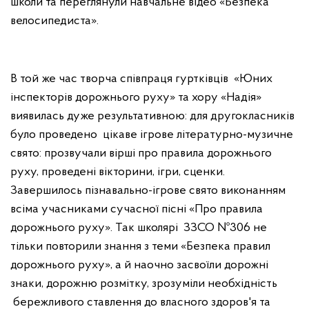
школи та переглянули навчальне відео «Безпека
велосипедиста».
В той же час творча співпраця гуртківців «Юних
інспекторів дорожнього руху» та хору «Надія»
виявилась дуже результативною: для другокласників
було проведено цікаве ігрове літературно-музичне
свято: прозвучали вірші про правила дорожнього
руху, проведені вікторини, ігри, сценки.
Завершилось пізнавально-ігрове свято виконанням
всіма учасниками сучасної пісні «Про правила
дорожнього руху». Так школярі ЗЗСО №306 не
тільки повторили знання з теми «Безпека правил
дорожнього руху», а й наочно засвоїли дорожні
знаки, дорожню розмітку, зрозуміли необхідність
бережливого ставлення до власного здоров'я та