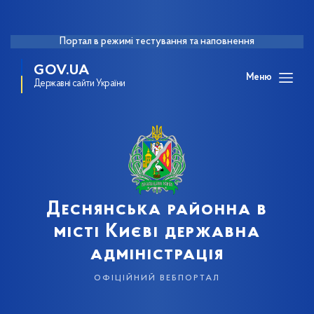
Портал в режимі тестування та наповнення
GOV.UA
Меню
Державні сайти України
Деснянська районна в
місті Києві державна
адміністрація
офіційний вебпортал