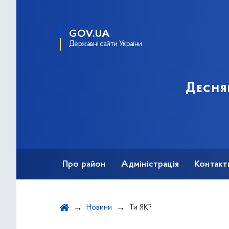
GOV.UA
Державні сайти України
Десня
Про район
Адміністрація
Контакт
Новини
Ти ЯК?