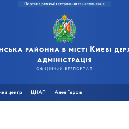
Портал в режимі тестування та наповнення
нська районна в місті Києві де
адміністрація
офіційний вебпортал
ний центр
ЦНАП
Алея Героїв