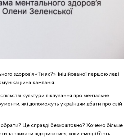
ого здоров’я «Ти як?», ініційованої першою леді
мунікаційна кампанія.
спільстві культури піклування про ментальне
трументи, які допоможуть українцям дбати про свій
е обрати? Це справді безкоштовно? Хочемо більше
оги та звикати відкриватися, коли емоції б’ють