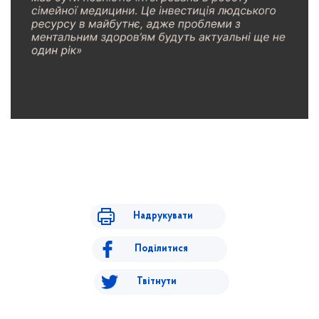
Надрукувати
Поділитися
Твітнути