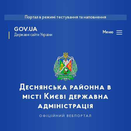
Портал в режимі тестування та наповнення
GOV.UA
Меню
Державні сайти України
Деснянська районна в
місті Києві державна
адміністрація
офіційний вебпортал