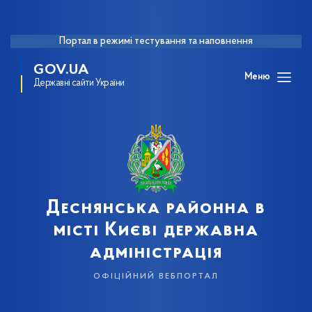
Портал в режимі тестування та наповнення
GOV.UA
Меню
Державні сайти України
Деснянська районна в
місті Києві державна
адміністрація
офіційний вебпортал