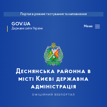
Портал в режимі тестування та наповнення
GOV.UA
Меню
Державні сайти України
Деснянська районна в
місті Києві державна
адміністрація
офіційний вебпортал