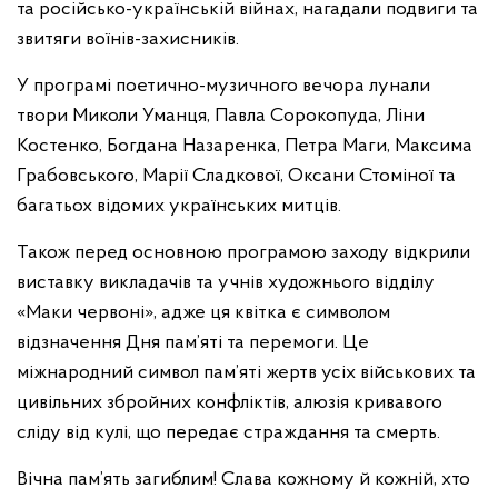
та російсько-українській війнах, нагадали подвиги та
звитяги воїнів-захисників.
У програмі поетично-музичного вечора лунали
твори Миколи Уманця, Павла Сорокопуда, Ліни
Костенко, Богдана Назаренка, Петра Маги, Максима
Грабовського, Марії Сладкової, Оксани Стоміної та
багатьох відомих українських митців.
Також перед основною програмою заходу відкрили
виставку викладачів та учнів художнього відділу
«Маки червоні», адже ця квітка є символом
відзначення Дня пам’яті та перемоги. Це
міжнародний символ пам’яті жертв усіх військових та
цивільних збройних конфліктів, алюзія кривавого
сліду від кулі, що передає страждання та смерть.
Вічна пам’ять загиблим! Слава кожному й кожній, хто