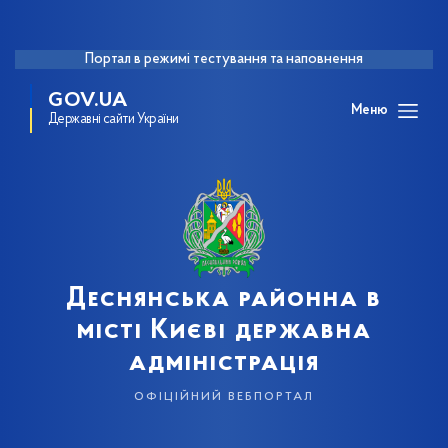
Портал в режимі тестування та наповнення
GOV.UA
Меню
Державні сайти України
Деснянська районна в
місті Києві державна
адміністрація
офіційний вебпортал