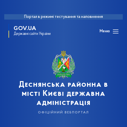
Портал в режимі тестування та наповнення
GOV.UA
Меню
Державні сайти України
Деснянська районна в
місті Києві державна
адміністрація
офіційний вебпортал