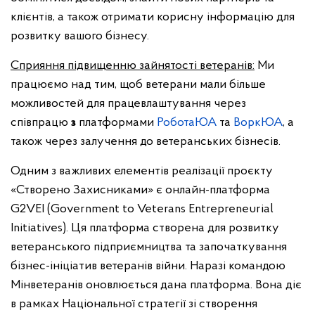
клієнтів, а також отримати корисну інформацію для
розвитку вашого бізнесу.
Сприяння підвищенню зайнятості ветеранів:
Ми
працюємо над тим, щоб ветерани мали більше
можливостей для працевлаштування через
співпрацю
з
платформами
РоботаЮА
та
ВоркЮА
, а
також через залучення до ветеранських бізнесів.
Одним з важливих елементів реалізації проєкту
«Створено Захисниками» є онлайн-платформа
G2VEI (Government to Veterans Entrepreneurial
Initiatives). Ця платформа створена для розвитку
ветеранського підприємництва та започаткування
бізнес-ініціатив ветеранів війни. Наразі командою
Мінветеранів оновлюється дана платформа. Вона діє
в рамках Національної стратегії зі створення