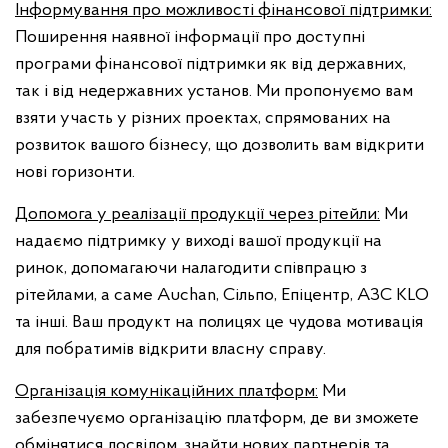
Інформування про можливості фінансової підтримки:
Поширення наявної інформації про доступні
програми фінансової підтримки як від державних,
так і від недержавних установ. Ми пропонуємо вам
взяти участь у різних проектах, спрямованих на
розвиток вашого бізнесу, що дозволить вам відкрити
нові горизонти.
Допомога у реалізації продукції через рітейли:
Ми
надаємо підтримку у виході вашої продукції на
ринок, допомагаючи налагодити співпрацю з
рітейлами, а саме Auchan, Сільпо, Епіцентр, АЗС KLO
та інші. Ваш продукт на полицях це чудова мотивація
для побратимів відкрити власну справу.
Організація комунікаційних платформ:
Ми
забезпечуємо організацію платформ, де ви зможете
обмінятися досвідом, знайти нових партнерів та