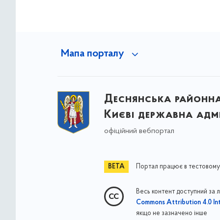
Мапа порталу
Деснянська районна 
Києві державна адмі
офіційний вебпортал
Портал працює в тестовому
Весь контент доступний за 
Commons Attribution 4.0 Int
якщо не зазначено інше