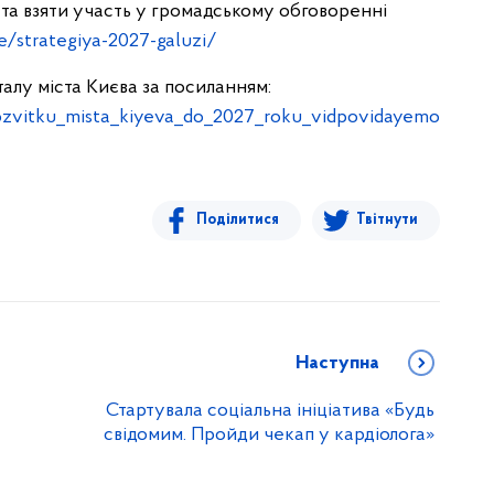
 та взяти участь у громадському обговоренні
ne/strategiya-2027-galuzi/
алу міста Києва за посиланням:
_rozvitku_mista_kiyeva_do_2027_roku_vidpovidayemo
Поділитися
Твітнути
Наступна
Стартувала соціальна ініціатива «Будь
свідомим. Пройди чекап у кардіолога»