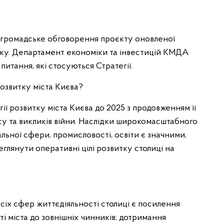
о громадське обговорення проєкту оновленої
року. Департамент економіки та інвестицій КМДА
питання, які стосуються Стратегії.
розвитку міста Києва?
гії розвитку міста Києва до 2025 з продовженням її
асу та викликів війни. Наслідки широкомасштабного
альної сфери, промисловості, освіти є значними,
глянути оперативні цілі розвитку столиці на
сіх сфер життєдіяльності столиці є посилення
ті міста до зовнішніх чинників; дотримання