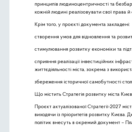
принципів людиноцентричності та безбар
кожній людині реалізовувати свої права й
Крім того, у проєкті документа закладені:
створення умов для відновлення та розвит
стимулювання розвитку економіки та підт
сприяння реалізації інвестиційних інфра
життєдіяльності міста, зокрема з викори
збереження історичної самобутності стол
Що містить Стратегія розвитку міста Киє
Проєкт актуалізованої Стратегії-2027 місти
виходячи із пріоритетів розвитку Києва. Де
політик внесуть в окремий документ – Пла