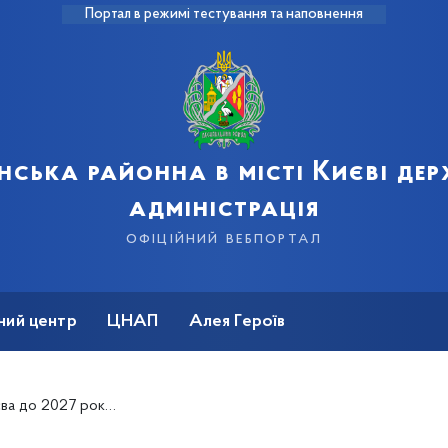
Портал в режимі тестування та наповнення
нська районна в місті Києві де
адміністрація
офіційний вебпортал
ний центр
ЦНАП
Алея Героїв
відаємо на поширені питання