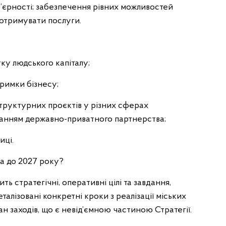
’єрності; забезпечення рівних можливостей
 отримувати послуги.
ку людського капіталу;
римки бізнесу;
структурних проєктів у різних сферах
станням державно-приватного партнерства;
иці.
ва до 2027 року?
ть стратегічні, оперативні цілі та завдання,
талізовані конкретні кроки з реалізації міських
н заходів, що є невід’ємною частиною Стратегії.