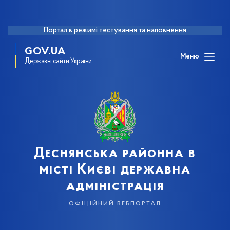
Портал в режимі тестування та наповнення
GOV.UA
Меню
Державні сайти України
Деснянська районна в
місті Києві державна
адміністрація
офіційний вебпортал