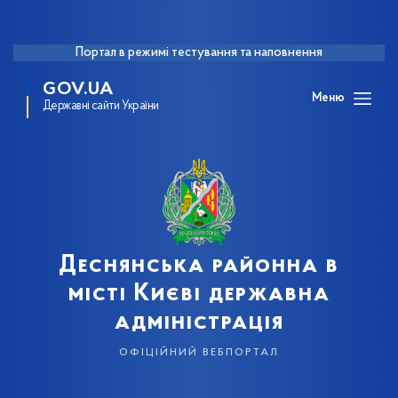
Портал в режимі тестування та наповнення
GOV.UA
Меню
Державні сайти України
Деснянська районна в
місті Києві державна
адміністрація
офіційний вебпортал