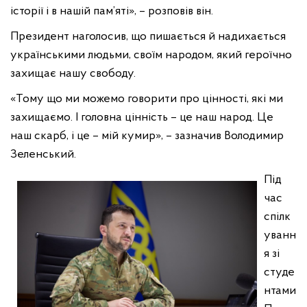
історії і в нашій пам’яті», – розповів він.
Президент наголосив, що пишається й надихається
українськими людьми, своїм народом, який героїчно
захищає нашу свободу.
«Тому що ми можемо говорити про цінності, які ми
захищаємо. І головна цінність – це наш народ. Це
наш скарб, і це – мій кумир», – зазначив Володимир
Зеленський.
Під
час
спілк
уванн
я зі
студе
нтами