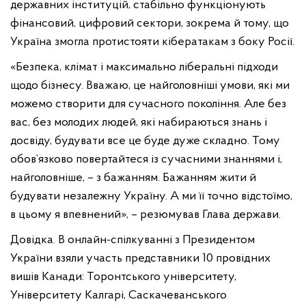
державних інституцій, стабільно функціонують
фінансовий, цифровий сектори, зокрема й тому, що
Україна змогла протистояти кібератакам з боку Росії.
«Безпека, клімат і максимально ліберальні підходи
щодо бізнесу. Вважаю, це найголовніші умови, які ми
можемо створити для сучасного покоління. Але без
вас, без молодих людей, які набираються знань і
досвіду, будувати все це буде дуже складно. Тому
обов’язково повертайтеся із сучасними знаннями і,
найголовніше, – з бажанням. Бажанням жити й
будувати незалежну Україну. А ми її точно відстоїмо,
в цьому я впевнений», – резюмував Глава держави.
Довідка. В онлайн-спілкуванні з Президентом
України взяли участь представники 10 провідних
вишів Канади: Торонтського університету,
Університету Калгарі, Саскачеванського