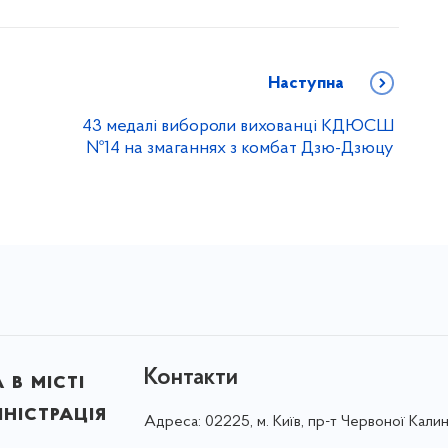
Наступна
43 медалі вибороли вихованці КДЮСШ
№14 на змаганнях з комбат Дзю-Дзюцу
Контакти
в місті
ністрація
Адреса:
02225, м. Київ, пр-т Червоної Калин