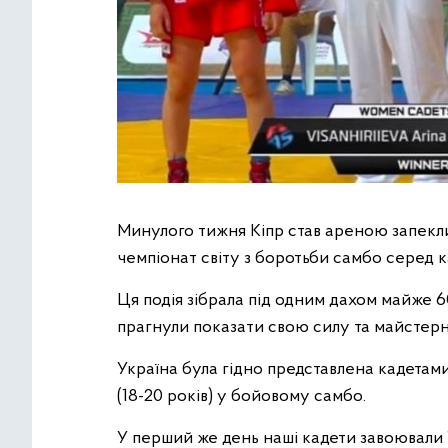
Минулого тижня Кіпр став ареною запекли
чемпіонат світу з боротьби самбо серед к
Ця подія зібрала під одним дахом майже 60
прагнули показати свою силу та майстерн
Україна була гідно представлена кадетами
(18-20 років) у бойовому самбо.
У перший же день наші кадети завоювали 1