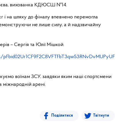
ірієва, вихованка КДЮСШ №14.
 кг і на шляху до фіналу впевнено перемогла
, демонструючи не лише силу, а й надзвичайну
ерів – Сергія та Юлії Мішкой.
osts/pfbid02Ur1CF9F2C8VFTfbT3qw53RNvDvMUPyUF
якуємо воїнам ЗСУ, завдяки яким наші спортсмени
а міжнародній арені.
Поділитися
Твітнути