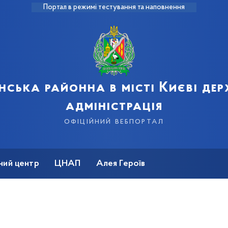
Портал в режимі тестування та наповнення
нська районна в місті Києві де
адміністрація
офіційний вебпортал
ний центр
ЦНАП
Алея Героїв