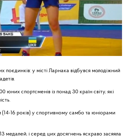
х поєдинків: у місті Ларнака відбувся молодіжний
адетів.
0 юних спортсменів із понад 30 країн світу, які
ість.
 (14-16 років) у спортивному самбо та юніорами
3 медалей, і серед цих досягнень яскраво засяяла