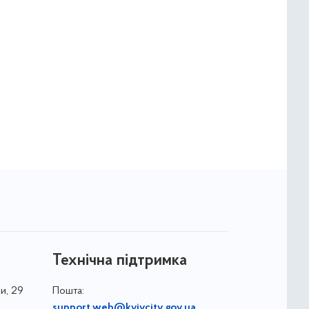
Технічна підтримка
и, 29
Пошта:
support.web@kyivcity.gov.ua