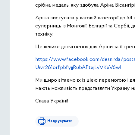
срібна медаль, яку здобула Аріна Вісанг
Аріна виступала у ваговій категорії до 54
суперниць із Монголії, Болгарії та Сербії
техніку.
Це велике досягнення для Аріни та її трен
https://www.facebook.com/desn.rda/p
Uivr261orfpbfyjjRubAPtxjLvVKxV6wl
Ми щиро вітаємо їх із цією перемогою і д
мають можливість представляти Україну н
Слава Україні!
Надрукувати