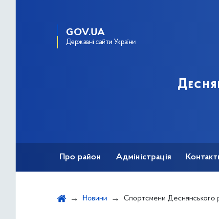
GOV.UA
Державні сайти України
Десня
Про район
Адміністрація
Контакт
Новини
Спортсмени Деснянського району долучилися до