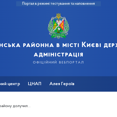
Портал в режимі тестування та наповнення
нська районна в місті Києві де
адміністрація
офіційний вебпортал
ний центр
ЦНАП
Алея Героїв
 місячника з благоустрою