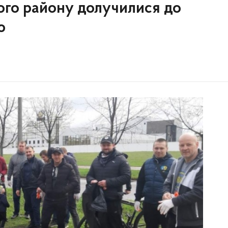
го району долучилися до
ю