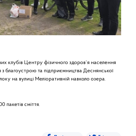
них клубів Центру фізичного здоров`я населення
ня з благоустрою та підприємництва Деснянської
локу на вулиці Меліоративній навколо озера.
0 пакетів сміття.