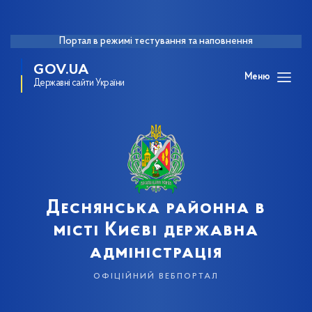
Портал в режимі тестування та наповнення
GOV.UA
Меню
Державні сайти України
Деснянська районна в
місті Києві державна
адміністрація
офіційний вебпортал