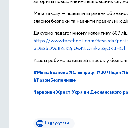
алгоритм повідомлення відповідних служб
Мета заходу — підвищити рівень обізнанос
власної безпеки та навчити правильних ді
Дякуємо педагогічному колективу 307 ліц
https://www.facebook.com/desn.rda/p
eD8SbDVoBZsR2gUwNsQrnkz5SjQK3HQl
Разом робимо важливий внесок у безпеч
#МіннаБезпека
#Співпраця
#307Ліцей
#Б
#РазомБезпечніше
Червоний Хрест України Деснянського ра
Надрукувати