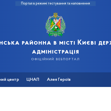
Портал в режимі тестування та наповнення
нська районна в місті Києві де
адміністрація
офіційний вебпортал
ний центр
ЦНАП
Алея Героїв