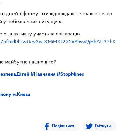
.
ті дітей, сформувати відповідальне ставлення до
й у небезпечних ситуаціях.
ею за активну участь та співпрацю.
osts/pfbid0hswUev3naXMiMXt2X2xPbsw9jHbAU3YbK
не майбутнє наших дітей
езпекаДітей
#Навчання
#StopMines
йону м.Києва
Поділитися
Твітнути