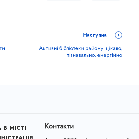
Наступна
ти
Активні бібліотеки району: цікаво,
пізнавально, енергійно
Контакти
в місті
ністрація