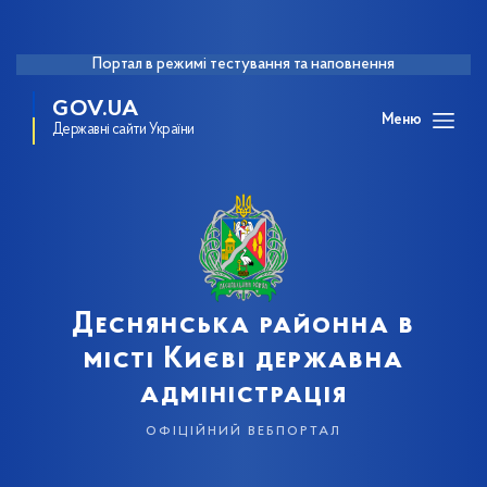
Портал в режимі тестування та наповнення
GOV.UA
Меню
Державні сайти України
Деснянська районна в
місті Києві державна
адміністрація
офіційний вебпортал