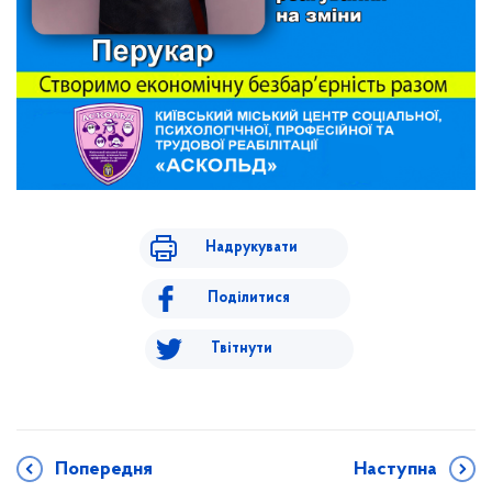
Надрукувати
Поділитися
Твітнути
Попередня
Наступна