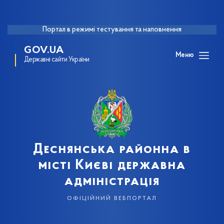
Портал в режимі тестування та наповнення
GOV.UA
Меню
Державні сайти України
Деснянська районна в
місті Києві державна
адміністрація
офіційний вебпортал