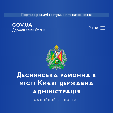
Портал в режимі тестування та наповнення
GOV.UA
Меню
Державні сайти України
Деснянська районна в
місті Києві державна
адміністрація
офіційний вебпортал