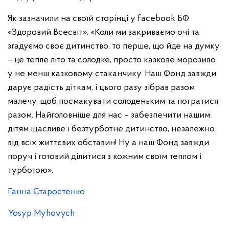
Як зазначили на своїй сторінці у facebook БФ
«Здоровий Всесвіт»: «Коли ми закриваємо очі та
згадуємо своє дитинство, то перше, що йде на думку
– це тепле літо та солодке, просто казкове морозиво
у не менш казковому стаканчику. Наш Фонд завжди
дарує радість діткам, і цього разу зібрав разом
малечу, щоб посмакувати солоденьким та погратися
разом. Найголовніше для нас – забезпечити нашим
дітям щасливе і безтурботне дитинство, незалежно
від всіх життєвих обставин! Ну а наш Фонд завжди
поруч і готовий ділитися з кожним своїм теплом і
турботою».
Ганна Старостенко
Yosyp Myhovych