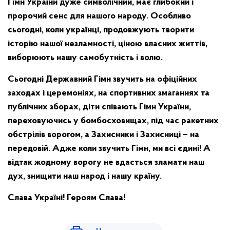
Гімн України дуже символічний, має глибокий і
пророчий сенс для нашого народу. Особливо
сьогодні, коли українці, продовжують творити
історію нашої незламності, ціною власних життів,
виборюють нашу самобутність і волю.
Сьогодні Державний Гімн звучить на офіційних
заходах і церемоніях, на спортивних змаганнях та
публічних зборах, діти співають Гімн України,
переховуючись у бомбосховищах, під час ракетних
обстрілів ворогом, а Захисники і Захисниці – на
передовій. Адже коли звучить Гімн, ми всі єдині! А
відтак жодному ворогу не вдасться зламати наш
дух, знищити наш народ і нашу країну.
Слава Україні! Героям Слава!