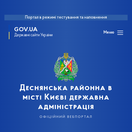
Портал в режимі тестування та наповнення
GOV.UA
Меню
Державні сайти України
Деснянська районна в
місті Києві державна
адміністрація
офіційний вебпортал