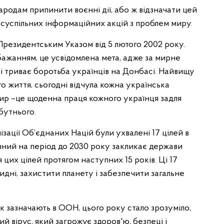
родам припинити воєнні дії, або ж відзначати цей
 суспільних інформаційних акцій з проблем миру.
 Президентським Указом від 5 лютого 2002 року.
бажанням, це усвідомлена мета, адже за мирне
ві триває боротьба українців на Донбасі. Найвищу
о життя, сьогодні відчула кожна українська
мир –це щоденна праця кожного українця задля
бутнього.
зації Об’єднаних Націй були ухвалені 17 цілей в
нний на період до 2030 року закликає держави
цих цілей протягом наступних 15 років. Ці 17
идні, захистити планету і забезпечити загальне
к зазначають в ООН, цього року стало зрозуміло,
й вірус, який загрожує здоров'ю, безпеці і