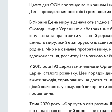
Цього дня ООН пропонує всім країнам і на
День проведенням освітніх і громадських
В Україні День миру відзначають згідно з
Сьогодні мир в Україні не є абстрактним 
існування, за право жити у власній держа
цінність миру, який є запорукою щасливог
родина. Мир не означає програти війну, 
вдосконалення, розвитку і заможного май
У 2015 році 193 державами-членами Органі
царині сталого розвитку. Цей порядок де
вжити заходів, спрямованих на досягнення 
цілей полягають у тому, щоб викорінити зл
процвітання.
Тема 2020 року: «Формуємо світ разом». Я
що наразі наш спільний ворог – це страшни