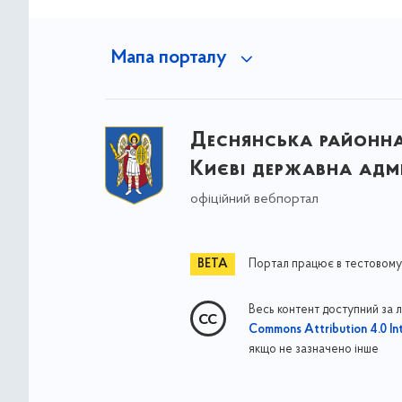
Мапа порталу
Деснянська районна 
Києві державна адмі
офіційний вебпортал
Портал працює в тестовому
Весь контент доступний за 
Commons Attribution 4.0 Int
якщо не зазначено інше