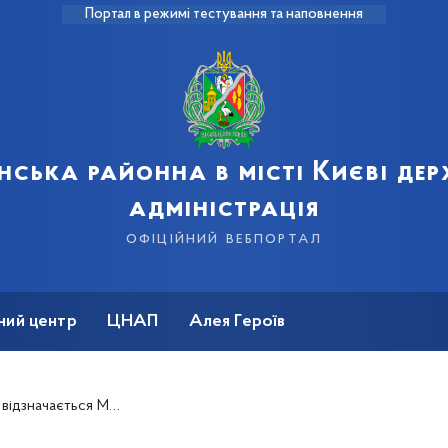
Портал в режимі тестування та наповнення
нська районна в місті Києві де
адміністрація
офіційний вебпортал
ний центр
ЦНАП
Алея Героїв
я Міжнародний день миру