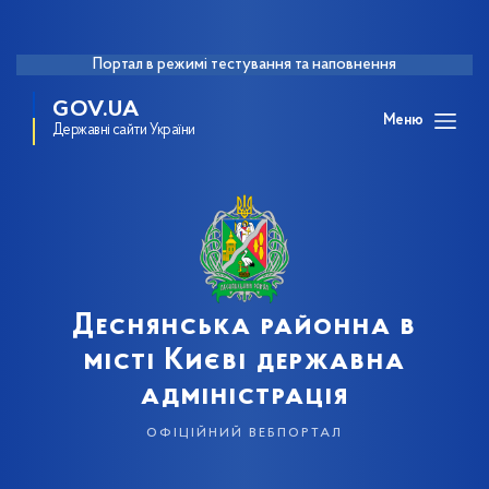
Портал в режимі тестування та наповнення
GOV.UA
Меню
Державні сайти України
Деснянська районна в
місті Києві державна
адміністрація
офіційний вебпортал