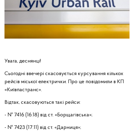
Увага, деснянці!
Сьогодні ввечері скасовується курсування кількох
рейсів міської електрички. Про це повідомили в КП
«Київпастранс».
Відтак, скасовуються такі рейси:
- № 7416 (16:18) від ст. «Борщагівська»;
- № 7423 (17:11) від ст. «Дарниця»;