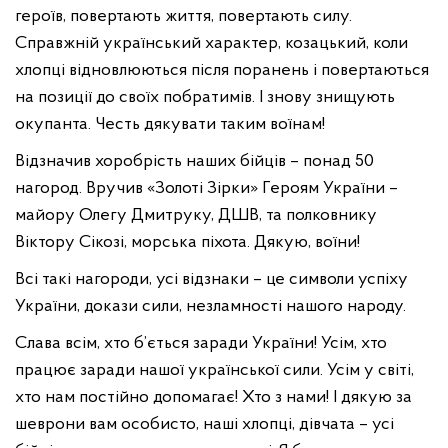
героїв, повертають життя, повертають силу.
Справжній український характер, козацький, коли
хлопці відновлюються після поранень і повертаються
на позиції до своїх побратимів. І знову знищують
окупанта. Честь дякувати таким воїнам!
Відзначив хоробрість наших бійців – понад 50
нагород. Вручив «Золоті Зірки» Героям України –
майору Олегу Дмитруку, ДШВ, та полковнику
Віктору Сікозі, морська піхота. Дякую, воїни!
Всі такі нагороди, усі відзнаки – це символи успіху
України, докази сили, незламності нашого народу.
Слава всім, хто б’ється заради України! Усім, хто
працює заради нашої української сили. Усім у світі,
хто нам постійно допомагає! Хто з нами! І дякую за
шеврони вам особисто, наші хлопці, дівчата – усі