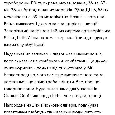
тероборони, 110-та окрема механізована, 36-та, 37-
ма, 38-ма бригади наших морпіхів, 79-та ДШВ, 53-тя
механізована, 59-та мотопіхотна. Кожна – потужна.
Всіма пишаюся. І дякую вам за щирість, хлопці!
Запорізький напрямок. 148-ма окрема артилерійська,
82-га ДШВ, 71-ша окрема єгерська бригада – дякую
вам за службу! Всім!
Надзвичайно важливо – підтримати наших воїнів,
поспілкуватися з комбригами, комбатами. Це дуже-
дуже корисно – почути від тих, хто йде у бій
безпосередньо, чого саме не вистачає, чого саме
достатньо і що саме треба змінити. Все, про що
говорили воїни, буде питаннями для учасників
Ставки. Особливо щодо РЕБ – усе почули, хлопці.
Нагородив наших військових лікарів, подякував
колективам стабпунктів – величні люди, рятують