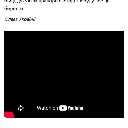
бійці, дякую за прапори сьогодні. Я буду все це
берегти.
Слава Україні!