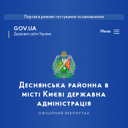
Портал в режимі тестування та наповнення
GOV.UA
Меню
Державні сайти України
Деснянська районна в
місті Києві державна
адміністрація
офіційний вебпортал