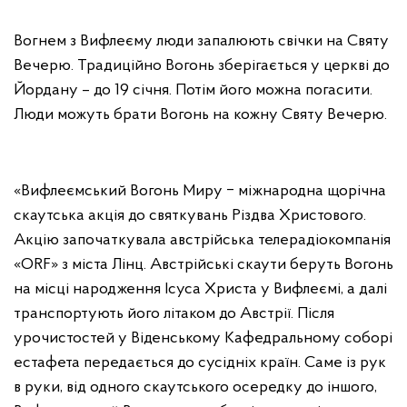
Вогнем з Вифлеєму люди запалюють свічки на Святу
Вечерю. Традиційно Вогонь зберігається у церкві до
Йордану – до 19 січня. Потім його можна погасити.
Люди можуть брати Вогонь на кожну Святу Вечерю.
«Вифлеємський Вогонь Миру ‒ міжнародна щорічна
скаутська акція до святкувань Різдва Христового.
Акцію започаткувала австрійська телерадіокомпанія
«ORF» з міста Лінц. Австрійські скаути беруть Вогонь
на місці народження Ісуса Христа у Вифлеємі, а далі
транспортують його літаком до Австрії. Після
урочистостей у Віденському Кафедральному соборі
естафета передається до сусідніх країн. Саме із рук
в руки, від одного скаутського осередку до іншого,