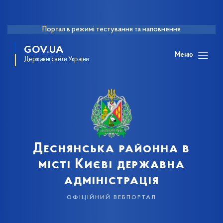
Портал в режимі тестування та наповнення
GOV.UA
Меню
Державні сайти України
Деснянська районна в
місті Києві державна
адміністрація
офіційний вебпортал