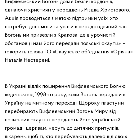
Вифлеємський Вогонь долає безліч кордонів,
єднаючи християн у переддень Різдва Христового.
Акція проводиться з метою підтримки усіх, хто
потребує допомоги та уваги в передріздвяний час.
Вогонь ми привезли з Кракова, де в урочистій
обстановці нам його передали польські скаути», –
говорить голова ГО «Скаутське об`єднання «Оріяна»
Наталія Нестерені.
В Україні відлік поширення Вифлеємського Вогню
ведеться від 1998-го року, коли Вогонь передали в
Україну на митному переході. Щороку пластуни
перебирають Вифлеємський Вогонь Миру від
польських скаутів і передають його українській
громаді, церквам, несуть до дитячих притулків,
лікарень, щоб ті, хто перебувають далеко від своїх