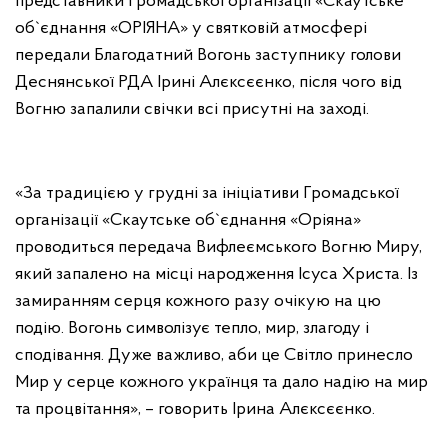
представники Громадської організації «Скаутське
об`єднання «ОРІЯНА» у святковій атмосфері
передали Благодатний Вогонь заступнику голови
Деснянської РДА Ірині Алєксєєнко, після чого від
Вогню запалили свічки всі присутні на заході.
«За традицією у грудні за ініціативи Громадської
організації «Скаутське об`єднання «Оріяна»
проводиться передача Вифлеємського Вогню Миру,
який запалено на місці народження Ісуса Христа. Із
замиранням серця кожного разу очікую на цю
подію. Вогонь символізує тепло, мир, злагоду і
сподівання. Дуже важливо, аби це Світло принесло
Мир у серце кожного українця та дало надію на мир
та процвітання», – говорить Ірина Алєксєєнко.