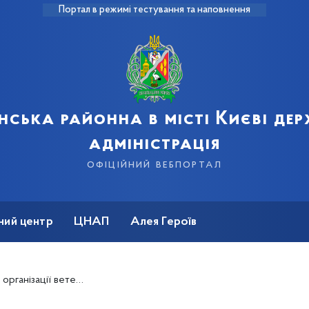
Портал в режимі тестування та наповнення
нська районна в місті Києві де
адміністрація
офіційний вебпортал
ний центр
ЦНАП
Алея Героїв
 війни. Кожному з них більше 90 років – Михайло Шаль