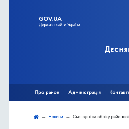
GOV.UA
Державні сайти України
Десня
Про район
Адміністрація
Контакт
Новини
Сьогодні на обліку районної організації ветеранів – 69 учасників бойових дій Другої світової