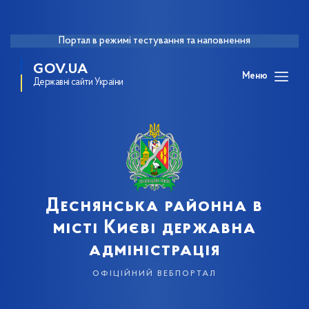
Портал в режимі тестування та наповнення
GOV.UA
Меню
Державні сайти України
Деснянська районна в
місті Києві державна
адміністрація
офіційний вебпортал