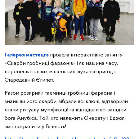
Галерея мистецтв
провела інтерактивне заняття
«Скарби гробниці фараонів» і як машина часу,
перенесла наших маленьких шукачів пригод в
Стародавній Єгипет.
Разом розкрили таємниці гробниці фараона і
знайшли його скарби, зібрали всі ключі, відтворили
етапи ритуалу муміфікації та відгадали всі загадки
бога Анубіса. Той, хто належить Очерету і Бджолі,
зміг потрапити у Вічність!