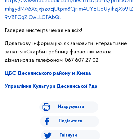
https://www.facebook.com/desn.rda/posts/pfbid02m
mhgydMA6XcjxjszoEjUtpm8Cjrim4UYE1JoUyihzjX591Z
9VBFGqZjCwLLGFAbQl
Галерея мистецтв чекає на всіх!
Додаткову інформацію, як замовити інтерактивне
заняття «Скарби гробниці фараонів» можна
дізнатися за телефоном: 067 607 27 02
ЦБС Деснянського району м.Києва
Управління Культури Деснянської Рда
Надрукувати
Поділитися
Твітнути