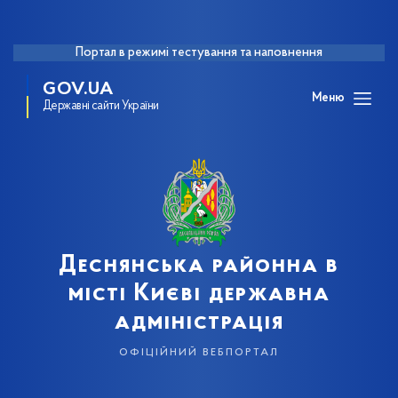
Портал в режимі тестування та наповнення
GOV.UA
Меню
Державні сайти України
Деснянська районна в
місті Києві державна
адміністрація
офіційний вебпортал