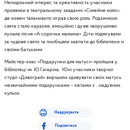
Неподільний інтерес та креативність учасники
проявили в театральному завданні «Сімейне коло»,
де кожен талановито зіграв свою роль. Родзинкою
свята стало караоке, емоційно і дуже зворушливо
лунала пісня «А сорочка мамина». Діти подякували
за чудове свято та пообіцяли завітати до бібліотеки зі
своїми батьками.
Майстер-клас «Подарунки для матусі» пройшов у
бібліотеці ім. Ю.Гагаріна. Юні учасники творчої
студії «Дивограй» вирішили здивувати своїх матусь
незвичайними подарунками – квітами з …надувних
кульок.
Надрукувати
Поділитися