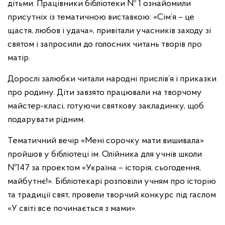
дітьми. Працівники бібліотеки № 1 ознайомили
присутніх із тематичною виставкою: «Сім’я – це
щастя, любов і удача», привітали учасників заходу зі
святом і запросили до голосних читань творів про
матір.
Дорослі залюбки читали народні прислів’я і приказки
про родину. Діти завзято працювали на творчому
майстер-класі, готуючи святкову закладинку, щоб
подарувати рідним.
Тематичний вечір «Мені сорочку мати вишивала»
пройшов у бібліотеці ім. Олійника для учнів школи
№147 за проектом «Україна – історія, сьогодення,
майбутнє!». Бібліотекарі розповіли учням про історію
та традиції свят, провели творчий конкурс під гаслом
«У світі все починається з мами».