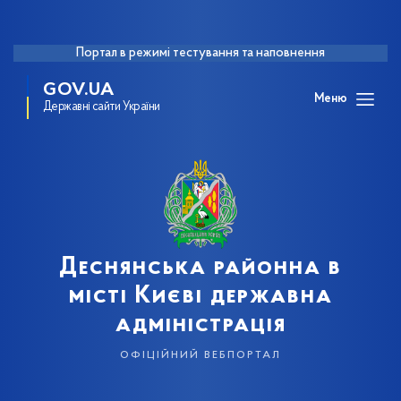
Портал в режимі тестування та наповнення
GOV.UA
Меню
Державні сайти України
Деснянська районна в
місті Києві державна
адміністрація
офіційний вебпортал