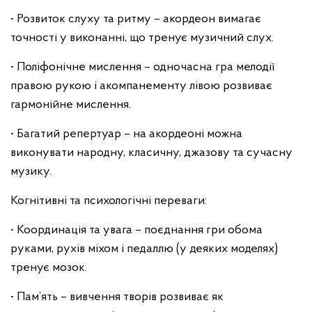
• Розвиток слуху та ритму – акордеон вимагає
точності у виконанні, що тренує музичний слух.
• Поліфонічне мислення – одночасна гра мелодії
правою рукою і акомпанементу лівою розвиває
гармонійне мислення.
• Багатий репертуар – на акордеоні можна
виконувати народну, класичну, джазову та сучасну
музику.
Когнітивні та психологічні переваги:
• Координація та увага – поєднання гри обома
руками, рухів міхом і педаллю (у деяких моделях)
тренує мозок.
• Пам’ять – вивчення творів розвиває як