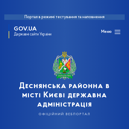
Портал в режимі тестування та наповнення
GOV.UA
Меню
Державні сайти України
Деснянська районна в
місті Києві державна
адміністрація
офіційний вебпортал