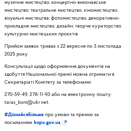
музичне мистецтво; концертно-виконавське
мистецтво; театральне мистецтво; кіномистецтво;
візуальні мистецтва; фотомистецтво; декоративно-
прикладне мистецтво; дизайн; творче кураторство
культурно-мистецьких проєктів.
Прийом заявок триває з 22 вересня по 3 листопада
2025 року.
Консультації щодо оформлення документів на
здобуття Національної премії можна отримати в
Секретаріаті Комітету за телефонами:
270-59-49, 278-11-93 або на електронну пошту:
taras_kom@ukr.net
.
#ДізнайсяБільше
про умови та премію за
посиланням:
knpu.gov.ua