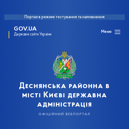
Портал в режимі тестування та наповнення
GOV.UA
Меню
Державні сайти України
Деснянська районна в
місті Києві державна
адміністрація
офіційний вебпортал