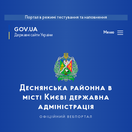
Портал в режимі тестування та наповнення
GOV.UA
Меню
Державні сайти України
Деснянська районна в
місті Києві державна
адміністрація
офіційний вебпортал