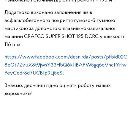
- виконано поточний (дрібний) ремонт – 190 м
.
Додатково виконано заповнення швів
асфальтобетонного покриття гумово-бітумною
мастикою за допомогою плавильно-заливальної
машини CRAFCO SUPER SHOT 125 DCRC у кількості:
116 п. м.
https://www.facebook.com/desn.rda/posts/pfbid02C
8eQt7ZvuX8t9jwsY33HbQ6k1iBAPW5gq6qVhcfYrhv
PeyCedr3d7UCB1p9Lj5eSl
Знаємо, деснянці гідно оцінять роботу наших
дорожників!