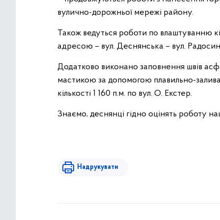
вулично-дорожньої мережі району.
Також ведуться роботи по влаштуванню кі
адресою – вул. Деснянська – вул. Радосин
Додатково виконано заповнення швів ас
мастикою за допомогою плавильно-зали
кількості 1 160 п.м. по вул. О. Екстер.
Знаємо, деснянці гідно оцінять роботу н
Надрукувати