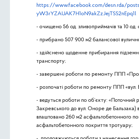
https://www.facebook.com/desn.rda/po
yW3rYZAUAK7H1oN9akZzJejTSS2nEpq1l
- очищено 56 од. зливоприймачів та 10 од. 
- прибрано 507 900 м2 балансової вулич
- здійснено щоденне прибирання підземни
транспорту;
- завершені роботи по ремонту ППП «Прос
- розпочаті роботи по ремонту ППП «вул. 
- ведуться роботи по об’єкту: «Поточний р
Закревського до вул. Оноре де Бальзака) в
влаштовано 260 м2 асфальтобетонного пок
асфальтобетонного покриття тротуару;
- продовжуються роботи з нанесення гор