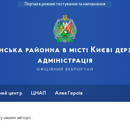
Портал в режимі тестування та наповнення
нська районна в місті Києві де
адміністрація
офіційний вебпортал
ний центр
ЦНАП
Алея Героїв
ших автодорівців