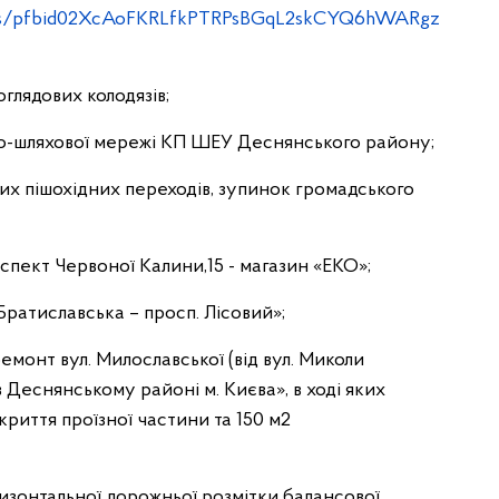
sts/pfbid02XcAoFKRLfkPTRPsBGqL2skCYQ6hWARgz
оглядових колодязів;
но-шляхової мережі КП ШЕУ Деснянського району;
х пішохідних переходів, зупинок громадського
пект Червоної Калини,15 - магазин «ЕКО»;
Братиславська – просп. Лісовий»;
емонт вул. Милославської (від вул. Миколи
 Деснянському районі м. Києва», в ході яких
риття проїзної частини та 150 м2
изонтальної дорожньої розмітки балансової