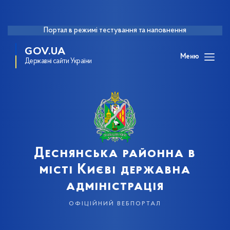
Портал в режимі тестування та наповнення
GOV.UA
Меню
Державні сайти України
Деснянська районна в
місті Києві державна
адміністрація
офіційний вебпортал