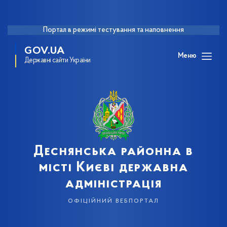
Портал в режимі тестування та наповнення
GOV.UA
Меню
Державні сайти України
Деснянська районна в
місті Києві державна
адміністрація
офіційний вебпортал