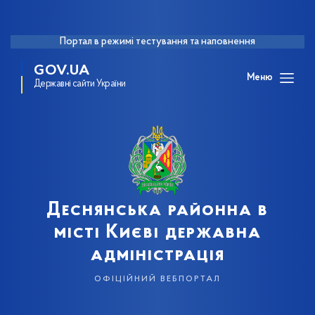
Портал в режимі тестування та наповнення
GOV.UA
Меню
Державні сайти України
Деснянська районна в
місті Києві державна
адміністрація
офіційний вебпортал