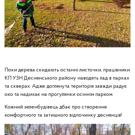
Поки дерева скидають останні листочки, працівники
КП УЗН Деснянського району наводять лад в парках
та скверах. Адже доглянута територія завжди радує
око та надихає на прогулянки осіннім парком.
Кожний зеленбудівець дбає про створення
комфортного та затишного відпочинку деснянців!