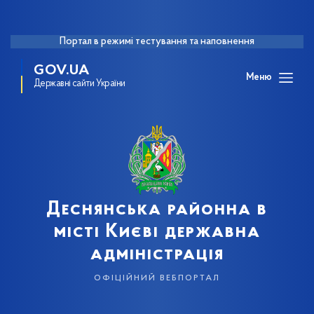
Портал в режимі тестування та наповнення
GOV.UA
Меню
Державні сайти України
Деснянська районна в
місті Києві державна
адміністрація
офіційний вебпортал