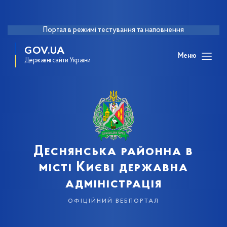
Портал в режимі тестування та наповнення
GOV.UA
Меню
Державні сайти України
Деснянська районна в
місті Києві державна
адміністрація
офіційний вебпортал