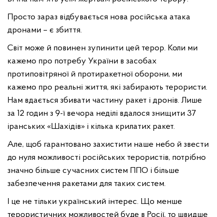
Просто зараз відбувається нова російська атака
дронами – є збиття.
Світ може й повинен зупинити цей терор. Коли ми
кажемо про потребу України в засобах
протиповітряної й протиракетної оборони, ми
кажемо про реальні життя, які забирають терористи.
Нам вдається збивати частину ракет і дронів. Лише
за 12 годин з 9-ї вечора неділі вдалося знищити 37
іранських «Шахідів» і кілька крилатих ракет.
Але, щоб гарантовано захистити наше небо й звести
до нуля можливості російських терористів, потрібно
значно більше сучасних систем ППО і більше
забезпечення ракетами для таких систем.
І це не тільки український інтерес. Що менше
терористичних можливостей буде в Росії, то швидше