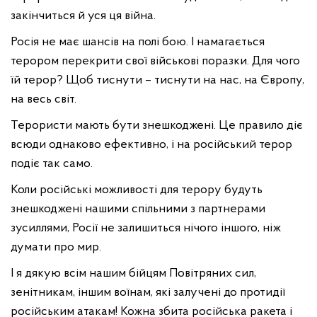
закінчиться й уся ця війна.
Росія не має шансів на полі бою. І намагається
терором перекрити свої військові поразки. Для чого
їй терор? Щоб тиснути – тиснути на нас, на Європу,
на весь світ.
Терористи мають бути знешкоджені. Це правило діє
всюди однаково ефективно, і на російський терор
подіє так само.
Коли російські можливості для терору будуть
знешкоджені нашими спільними з партнерами
зусиллями, Росії не залишиться нічого іншого, ніж
думати про мир.
І я дякую всім нашим бійцям Повітряних сил,
зенітникам, іншим воїнам, які залучені до протидії
російським атакам! Кожна збита російська ракета і