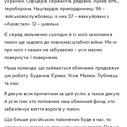
українок. Офіцерів, сержантів, рядових. Армія, ВМС,
тероборона, Нацгвардія, прикордонниці. 96 –
військовослужбовиці, із них 37 – евакуйовані з
«Азовсталі». 12 – цивільні.
Є серед звільнених сьогодні й ті, кого захопили в
полон ще задовго до повномасштабної війни. Ми ні
про кого з наших не забуваємо – усіх маємо
повернути. І повернемо.
Наша команда, що займається обмінами, продовжує
цю роботу: Буданов, Єрмак, Усов, Малюк, Лубінець
та інші.
Я дякую всім причетним за цей успіх, а також дякую
й усім тим, хто поповнює наш обмінний фонд, хто
забезпечує взяття ворогів у полон.
Що більше російських полонених буде в нас, то