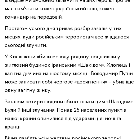
швидше ми зможемо звільнити наших героїв. Про це
має пам'ятати кожен український воїн, кожен
командир на передовій.
Протягом усього дня триває розбір завалів у тих
місцях, куди російським терористам все ж вдалося
сьогодні влучити.
У Києві вони вбили молоду родину, поціливши у
житловий будинок іранським «Шахідом». Хлопець і
вагітна дівчина на шостому місяці... Володимир Путін
може записати собі чергове «досягнення» – убив іще
одну вагітну жінку.
Загалом чотири людини вбито тільки цим «Шахідом».
Були й інші влучання. Понад 25 населених пунктів
нашої країни опинилися під ударами цієї ночі та
вранці.
Вічна памʼять усім жертвам російського терору!