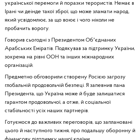
української перемоги й поразки терористів. Немає в
Ірані чи деінде такої зброї, що може зламати народ,
який усвідомлює, за що воює і чого ніколи не
пробачить ворогу.
Говорив сьогодні з Президентом Обʼєднаних
Арабських Еміратів. Подякував за підтримку України,
зокрема на рівні ООН та інших міжнародних
організацій.
Предметно обговорили створену Росією загрозу
глобальній продовольчій безпеці. Я запевнив пана
Президента, що Україна може й буде залишатися
гарантом продовольчої, а отже, й соціальної
стабільності усіх наших партнерів.
Готуємося до важливих переговорів, що заплановані
цього й наступного тижня, про подальшу оборонну й
фінансову підтримку нашої країни.