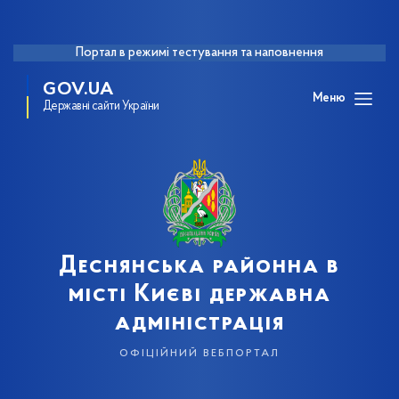
Портал в режимі тестування та наповнення
GOV.UA
Меню
Державні сайти України
Деснянська районна в
місті Києві державна
адміністрація
офіційний вебпортал