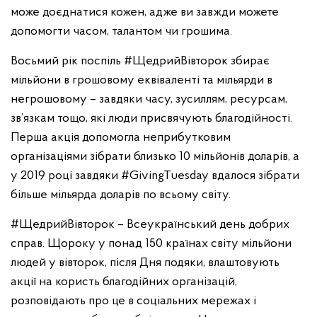
може доєднатися кожен, адже ви завжди можете
допомогти часом, талантом чи грошима.
Восьмий рік поспіль #ЩедрийВівторок збирає
мільйони в грошовому еквіваленті та мільярди в
негрошовому – завдяки часу, зусиллям, ресурсам,
зв’язкам тощо, які люди присвячують благодійності.
Перша акція допомогла неприбутковим
організаціями зібрати близько 10 мільйонів доларів, а
у 2019 році завдяки #GivingTuesday вдалося зібрати
більше мільярда доларів по всьому світу.
#ЩедрийВівторок – Всеукраїнський день добрих
справ. Щороку у понад 150 країнах світу мільйони
людей у вівторок, після Дня подяки, влаштовують
акції на користь благодійних організацій,
розповідають про це в соціальних мережах і