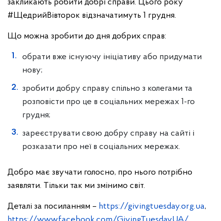
закликають робити добрі справи. Цього року
#ЩедрийВівторок відзначатимуть 1 грудня.
Що можна зробити до дня добрих справ:
обрати вже існуючу ініціативу або придумати
нову;
зробити добру справу спільно з колегами та
розповісти про це в соціальних мережах 1-го
грудня;
зареєструвати свою добру справу на сайті і
розказати про неї в соціальних мережах.
Добро має звучати голосно, про нього потрібно
заявляти. Тільки так ми змінимо світ.
Деталі за посиланням –
https://givingtuesday.org.ua
,
https://www.facebook.com/GivingTuesdayUA/
,