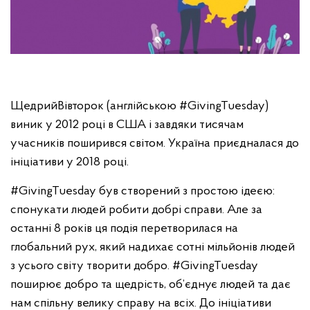
ЩедрийВівторок (англійською #GivingTuesday)
виник у 2012 році в США і завдяки тисячам
учасників поширився світом. Україна приєдналася до
ініціативи у 2018 році.
#GivingTuesday був створений з простою ідеєю:
спонукати людей робити добрі справи. Але за
останні 8 років ця подія перетворилася на
глобальний рух, який надихає сотні мільйонів людей
з усього світу творити добро. #GivingTuesday
поширює добро та щедрість, об’єднує людей та дає
нам спільну велику справу на всіх. До ініціативи