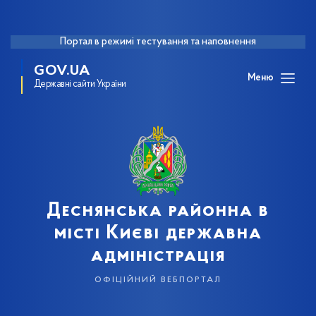
Портал в режимі тестування та наповнення
GOV.UA
Меню
Державні сайти України
Деснянська районна в
місті Києві державна
адміністрація
офіційний вебпортал