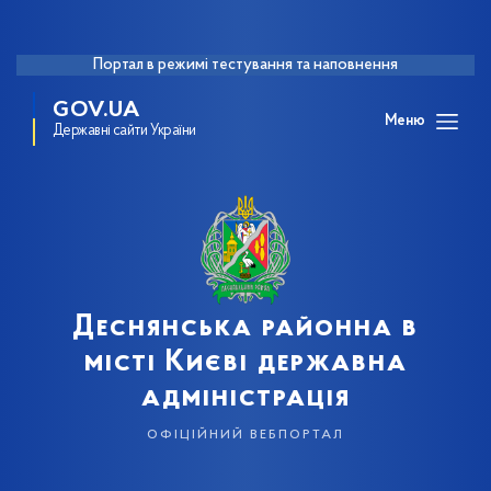
Портал в режимі тестування та наповнення
GOV.UA
Меню
Державні сайти України
Деснянська районна в
місті Києві державна
адміністрація
офіційний вебпортал