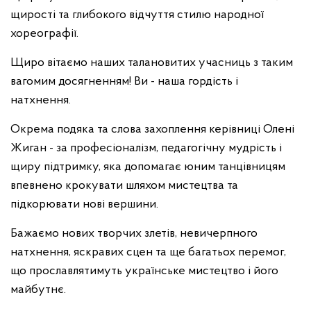
щирості та глибокого відчуття стилю народної
хореографії.
Щиро вітаємо наших талановитих учасниць з таким
вагомим досягненням! Ви - наша гордість і
натхнення.
Окрема подяка та слова захоплення керівниці Олені
Жиган - за професіоналізм, педагогічну мудрість і
щиру підтримку, яка допомагає юним танцівницям
впевнено крокувати шляхом мистецтва та
підкорювати нові вершини.
Бажаємо нових творчих злетів, невичерпного
натхнення, яскравих сцен та ще багатьох перемог,
що прославлятимуть українське мистецтво і його
майбутнє.